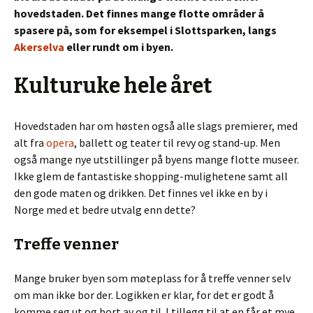
hovedstaden. Det finnes mange flotte områder å
spasere på, som for eksempel i Slottsparken, langs
Akerselva
eller rundt om i byen.
Kulturuke hele året
Hovedstaden har om høsten også alle slags premierer, med
alt fra
opera
, ballett og teater til revy og stand-up. Men
også mange nye utstillinger på byens mange flotte museer.
Ikke glem de fantastiske shopping-mulighetene samt all
den gode maten og drikken. Det finnes vel ikke en by i
Norge med et bedre utvalg enn dette?
Treffe venner
Mange bruker byen som møteplass for å treffe venner selv
om man ikke bor der. Logikken er klar, for det er godt å
komme seg ut og bort av og til. I tillegg til at en får et mye