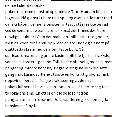
denne tiden de norske
pokermesterne oppstod og godeste
Thor Hansen
ble til en
legende. Nå gjenstår bare nettspill og eventuelle turer med
danskebåten, der pensjonister fortsatt står i rekke og rad
ved de «enarmede bandittene».Forsåvidt finnes det flere
ulovlige klubber i Oslo der man kan spille rullett og poker,
men risikoen for å ende opp med en stor bot og en natt på
glattcella skremmer de aller fleste bort. Når
spilleautomatene og andre kasinospill ble fjernet fra Oslo,
var det et hysteri i gatene. Folk hadde plutselig mer tid, mer
penger og mindre hodebry. Begrensningene som ble satt i
gang mot kasinospillene utløste en kortsiktig økonomisk
oppsving. Deretter fulgte trakassering av de siste
pokerklubbene i hovestaden som prøvde å klamre seg fast
til lokalene sine. En etter en ble de lagt ned og
pengestrømmen forsvant. Pokerspillerne gikk hjem og la
hanskene på hylla.