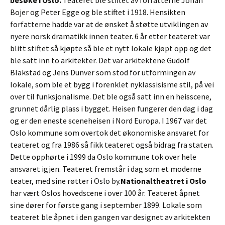
besøke i Oslo.
Teateret ble stiftet av forfatterne Johan
Bojer og Peter Egge og ble stiftet i 1918. Hensikten
forfatterne hadde var at de ønsket å støtte utviklingen av
nyere norsk dramatikk innen teater. 6 år etter teateret var
blitt stiftet så kjøpte så ble et nytt lokale kjøpt opp og det
ble satt inn to arkitekter. Det var arkitektene Gudolf
Blakstad og Jens Dunver som stod for utformingen av
lokale, som ble et bygg i forenklet nyklassisisme stil, på vei
over til funksjonalisme. Det ble også satt inn en heisscene,
grunnet dårlig plass i bygget. Heisen fungerer den dag i dag
og er den eneste sceneheisen i Nord Europa. I 1967 var det
Oslo kommune som overtok det økonomiske ansvaret for
teateret og fra 1986 så fikk teateret også bidrag fra staten.
Dette opphørte i 1999 da Oslo kommune tok over hele
ansvaret igjen. Teateret fremstår i dag som et moderne
teater, med sine røtter i Oslo by.
Nationaltheatret i Oslo
har vært Oslos hovedscene i over 100 år. Teateret åpnet
sine dører for første gang i september 1899. Lokale som
teateret ble åpnet i den gangen var designet av arkitekten