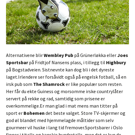
Alternativene blir
Wembley Pub
på Grünerløkka eller
Joes
Sportsbar
på Fridtjof Nansens plass, i tillegg til
Highbury
på Bogstadveien. Sistnevnte kan dog bli i det dyreste
laget.Irlendere ser forsåvidt også på engelsk fotball, så en
irsk pub som
The Shamrock
er like populær som resten.
Her får du ekte Guiness og morsomme irske countrylåter
servert på rekke og rad, samtidig som prisene er
overkommelige.Er man glad i mat mens man titter på
sport er
Bohemen
det beste valget. Store TV-skjermer og
god øl blandet med hjemmelagde måltider som selv
gourmeer vil huske i lang tid fremover.Sportsbarer i Oslo
finner i titalls og kanskje hundretalls, men det er kun de