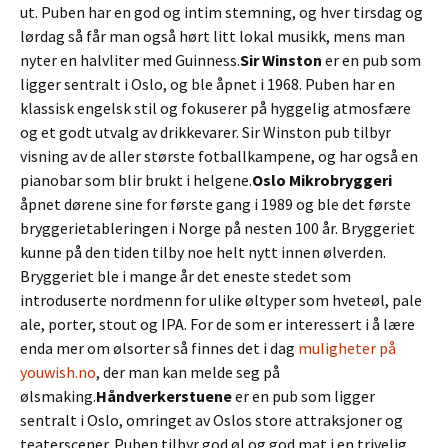
ut. Puben har en god og intim stemning, og hver tirsdag og
lørdag så får man også hørt litt lokal musikk, mens man
nyter en halvliter med Guinness.
Sir Winston
er en pub som
ligger sentralt i Oslo, og ble åpnet i 1968. Puben har en
klassisk engelsk stil og fokuserer på hyggelig atmosfære
og et godt utvalg av drikkevarer. Sir Winston pub tilbyr
visning av de aller største fotballkampene, og har også en
pianobar som blir brukt i helgene.
Oslo Mikrobryggeri
åpnet dørene sine for første gang i 1989 og ble det første
bryggerietableringen i Norge på nesten 100 år. Bryggeriet
kunne på den tiden tilby noe helt nytt innen ølverden.
Bryggeriet ble i mange år det eneste stedet som
introduserte nordmenn for ulike øltyper som hveteøl, pale
ale, porter, stout og IPA. For de som er interessert i å lære
enda mer om ølsorter så finnes det i dag
muligheter på
youwish.no
, der man kan melde seg på
ølsmaking.
Håndverkerstuene
er en pub som ligger
sentralt i Oslo, omringet av Oslos store attraksjoner og
teaterscener. Puben tilbyr god øl og god mat i en trivelig