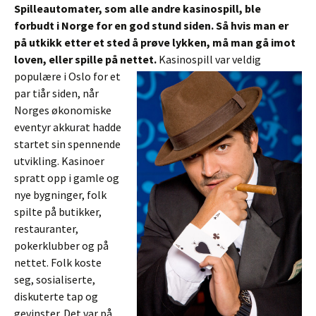
Spilleautomater, som alle andre kasinospill, ble
forbudt i Norge for en god stund siden. Så hvis man er
på utkikk etter et sted å prøve lykken, må man gå imot
loven, eller spille på nettet.
Kasinospill var veldig
populære i Oslo for et
par tiår siden, når
Norges økonomiske
eventyr akkurat hadde
startet sin spennende
utvikling. Kasinoer
spratt opp i gamle og
nye bygninger, folk
spilte på butikker,
restauranter,
pokerklubber og på
nettet. Folk koste
seg, sosialiserte,
diskuterte tap og
gevinster. Det var på