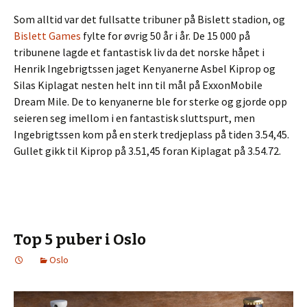
Som alltid var det fullsatte tribuner på Bislett stadion, og
Bislett Games
fylte for øvrig 50 år i år. De 15 000 på
tribunene lagde et fantastisk liv da det norske håpet i
Henrik Ingebrigtssen jaget Kenyanerne Asbel Kiprop og
Silas Kiplagat nesten helt inn til mål på ExxonMobile
Dream Mile. De to kenyanerne ble for sterke og gjorde opp
seieren seg imellom i en fantastisk sluttspurt, men
Ingebrigtssen kom på en sterk tredjeplass på tiden 3.54,45.
Gullet gikk til Kiprop på 3.51,45 foran Kiplagat på 3.54.72.
Top 5 puber i Oslo
Oslo