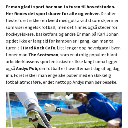
Er man glad i sport bør man ta turen til hovedstaden.
Her finnes det sportsbarer for alle og enhver.
De aller
fleste foretrekker en kveld med gutta ved stsore skjermer
som viser engelsk fotball, men det finnes også steder for
hockeyelskere, basketfans og andre.Er man på Karl Johan
og det ikke er lang tid før kampen er i gang, kan man ta
turen til
Hard Rock Cafe
. Litt lenger opp hovedgata i byen
finner man
The Scotsman
, som er utrolig populær blant
arbeiderklassens sportentusiaster. Ikke langt unna ligger
også
Andys Pub
, der fotball er hovedtemaet dag ut og dag
inn. Foretrekker man engelske puber med en skikkelig
fotballatmosføre, er det nettopp Andys man bør besøke.