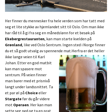
Her finner du mennesker fra hele verden som har tatt med
seg et lite stykke av hjemlandet sitt til Oslo. Om man ikke
har råd til å gi fra seg en månedslønn for et besøk på
Ekebergrestauranten
, kan man starte kvelden på
Grønland
, like ved Oslo Sentrum. Ingen sted i Norge finner
du et så godt utvalg av spennende mat.
Herfra er det heller
ikke lange veien til Karl
Johan. Etter en god matbit
kan man spasere mot
sentrum. På veien finner
man barer med et prisnivå
langt under landssnittet. Ta
et par øl på
Choice
eller
Stargate
før du går videre
mot
Operaen
. Her kan man
sette seg ned og ta en prat